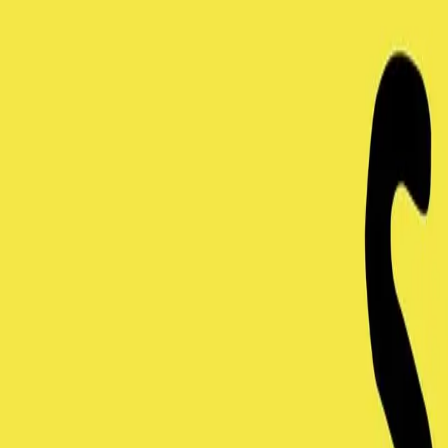
Solidarity!
Solidarity!
Di., 21. April 2026 um 12:00
Kristallwerk