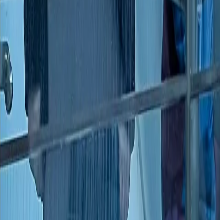
2073: Die neue Kolonie
2073: Die neue Kolonie
Do., 5. November 2026 um 19:00
Volkskundemuseum am Paulustor
Spekulative Posse mit Text von Helene Thümmel