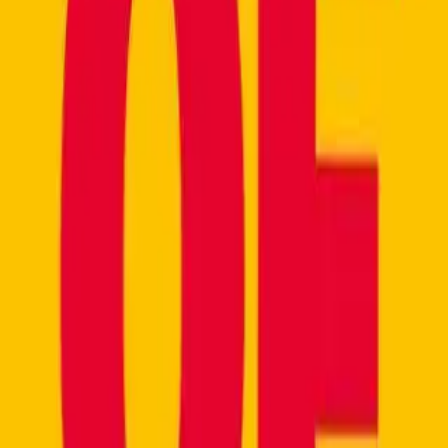
Game of Death
Game of Death
Fri, October 31, 2025 at 20:00
Theater im Bahnhof
ein Impro-Solo von Jacob Banigan in englischer Sprach