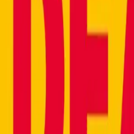
e!
|
Jacob Banigan