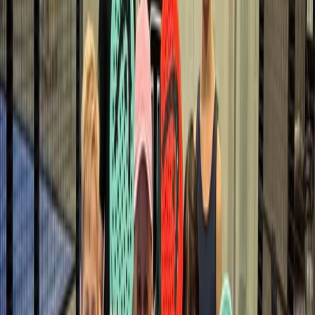
Padelkurs für Jugendliche
12 - 16 Jahre, 3-Tages-Kurs (täglich 11 - 13 Uhr)
Spiel, Spaß und Bewegung stehen bei unserem
Padelkurs für Kinder im Mittelpunkt. Spielerisch lernen
die Kids die Grundlagen des Padelsports, verbessern
Koordination und Teamgeist und sammeln erste
Match-Erfahrungen.
Egal ob Anfänger oder schon mit Vorerfahrung – bei
uns ist jedes Kind herzlich willkommen. Gemeinsam
fördern wir Technik, Fairplay und vor allem die Freude
am Sport.
Preis: € 95,-
Ort: Padel Paradies Deutschlandsberg
(Wirtschaftspark 18)